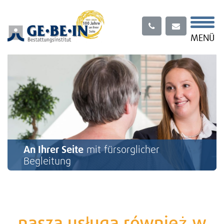
Menü
MENÜ
An Ihrer Seite
mit fürsorglicher
Begleitung
nasza usługa również w