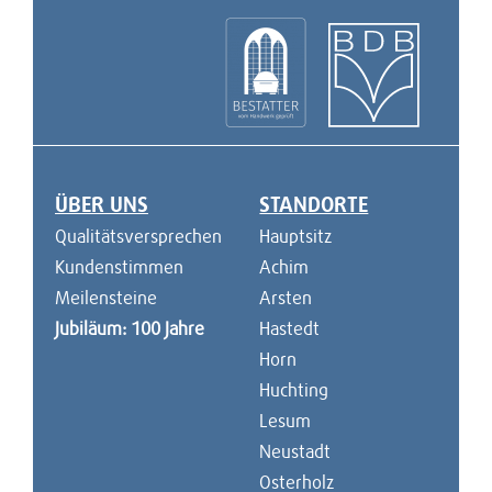
ÜBER UNS
STANDORTE
Navigation überspringen
Qualitätsversprechen
Hauptsitz
Kundenstimmen
Achim
Meilensteine
Arsten
Jubiläum: 100 Jahre
Hastedt
Horn
Huchting
Lesum
Neustadt
Osterholz