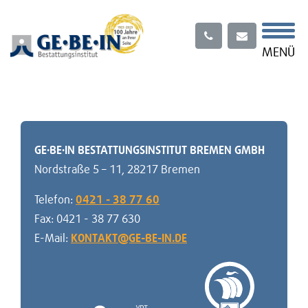
Menü
MENÜ
LOGIN KUNDEN-CENTER
Gedenkseite suchen
GE·BE·IN BESTATTUNGSINSTITUT BREMEN GMBH
Nordstraße 5 – 11
,
28217 Bremen
Telefon:
0421 - 38 77 60
Fax:
0421 - 38 77 630
E-Mail:
KONTAKT@GE-BE-IN.DE